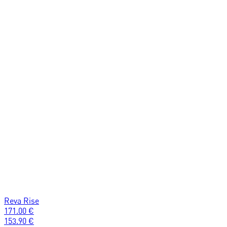
Reva Rise
171.00
€
153.90
€