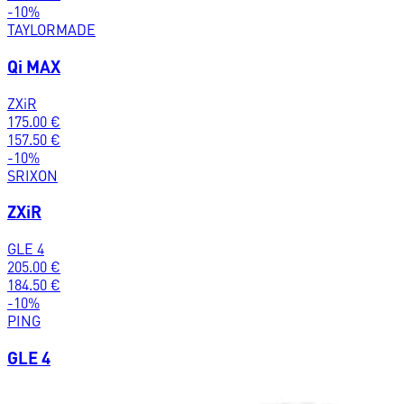
-
10
%
TAYLORMADE
Qi MAX
ZXiR
175.00
€
157.50
€
-
10
%
SRIXON
ZXiR
GLE 4
205.00
€
184.50
€
-
10
%
PING
GLE 4