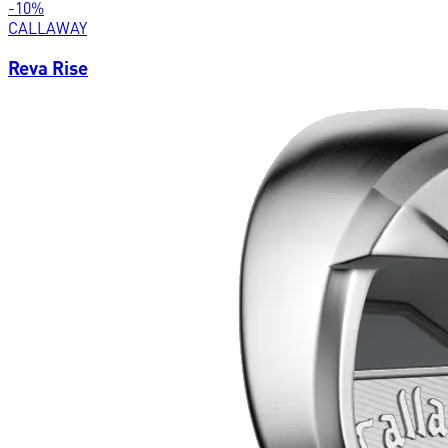
-
10
%
CALLAWAY
Reva Rise