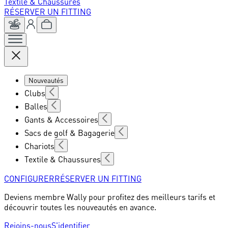
Textile & Chaussures
RÉSERVER UN FITTING
Nouveautés
Clubs
Balles
Gants & Accessoires
Sacs de golf & Bagagerie
Chariots
Textile & Chaussures
CONFIGURER
RÉSERVER UN FITTING
Deviens membre Wally pour profitez des meilleurs tarifs et
découvrir toutes les nouveautés en avance.
Rejoins-nous
S'identifier