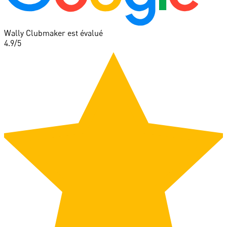
Wally Clubmaker est évalué
4.9
/5