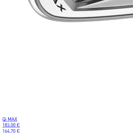
Qi MAX
183.00
€
164.70
€