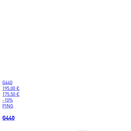
G440
195.00
€
175.50
€
-
10
%
PING
G440