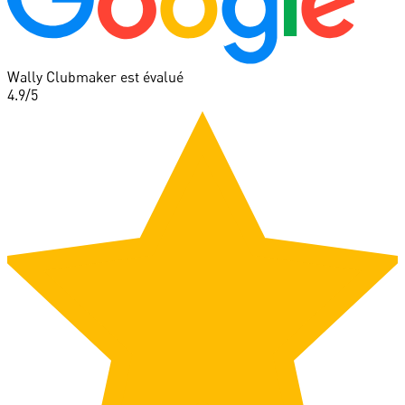
Wally Clubmaker est évalué
4.9
/5