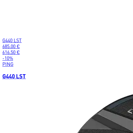
G440 LST
685.00
€
616.50
€
-
10
%
PING
G440 LST