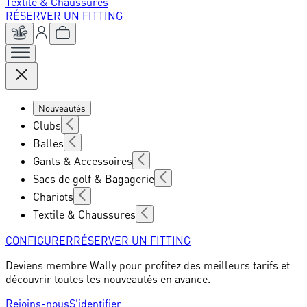
Textile & Chaussures
RÉSERVER UN FITTING
Nouveautés
Clubs
Balles
Gants & Accessoires
Sacs de golf & Bagagerie
Chariots
Textile & Chaussures
CONFIGURER
RÉSERVER UN FITTING
Deviens membre Wally pour profitez des meilleurs tarifs et
découvrir toutes les nouveautés en avance.
Rejoins-nous
S'identifier