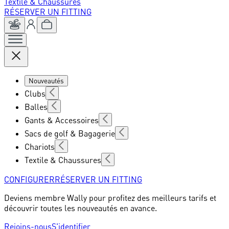
Textile & Chaussures
RÉSERVER UN FITTING
Nouveautés
Clubs
Balles
Gants & Accessoires
Sacs de golf & Bagagerie
Chariots
Textile & Chaussures
CONFIGURER
RÉSERVER UN FITTING
Deviens membre Wally pour profitez des meilleurs tarifs et
découvrir toutes les nouveautés en avance.
Rejoins-nous
S'identifier