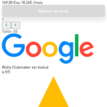
169.00 €
ou
18.24
€ /mois
Rupture de stock
1
Taille
:
XS
Wally Clubmaker est évalué
4.9
/5