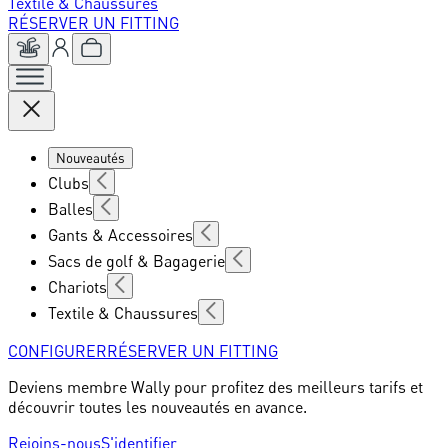
Textile & Chaussures
RÉSERVER UN FITTING
Nouveautés
Clubs
Balles
Gants & Accessoires
Sacs de golf & Bagagerie
Chariots
Textile & Chaussures
CONFIGURER
RÉSERVER UN FITTING
Deviens membre Wally pour profitez des meilleurs tarifs et
découvrir toutes les nouveautés en avance.
Rejoins-nous
S'identifier