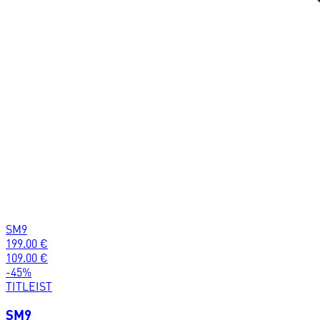
SM9
199.00
€
109.00
€
-
45
%
TITLEIST
SM9