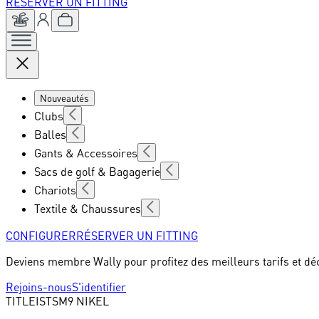
RÉSERVER UN FITTING
Nouveautés
Clubs
Balles
Gants & Accessoires
Sacs de golf & Bagagerie
Chariots
Textile & Chaussures
CONFIGURER
RÉSERVER UN FITTING
Deviens membre Wally pour profitez des meilleurs tarifs et dé
Rejoins-nous
S'identifier
TITLEIST
SM9 NIKEL