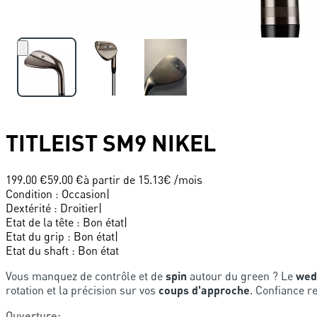
TITLEIST
SM9 NIKEL
199.00 €
59.00 €
à partir de
15.13
€ /mois
Condition
:
Occasion
|
Dextérité
:
Droitier
|
Etat de la tête
:
Bon état
|
Etat du grip
:
Bon état
|
Etat du shaft
:
Bon état
Vous manquez de contrôle et de
spin
autour du green ? Le
wed
rotation et la précision sur vos
coups d'approche
. Confiance r
Ouverture
: