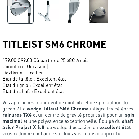
TITLEIST
SM6 CHROME
179.00 €
99.00 €
à partir de
25.38
€ /mois
Condition
:
Occasion
|
Dextérité
:
Droitier
|
Etat de la tête
:
Excellent état
|
Etat du grip
:
Excellent état
|
Etat du shaft
:
Excellent état
Vos approches manquent de contrôle et de spin autour du
green ? Le
wedge Titleist SM6 Chrome
intègre les célèbres
rainures TX4
et un centre de gravité progressif pour un
spin
maximal
et une polyvalence exceptionnelle. Équipé du
shaft
acier Project X 6.0
, ce wedge d'occasion en
excellent état
vous redonne confiance sur tous vos coups d'approche.