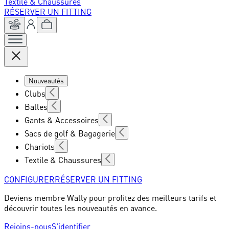
Textile & Chaussures
RÉSERVER UN FITTING
Nouveautés
Clubs
Balles
Gants & Accessoires
Sacs de golf & Bagagerie
Chariots
Textile & Chaussures
CONFIGURER
RÉSERVER UN FITTING
Deviens membre Wally pour profitez des meilleurs tarifs et
découvrir toutes les nouveautés en avance.
Rejoins-nous
S'identifier