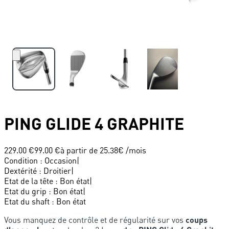
PING
GLIDE 4 GRAPHITE
229.00 €
99.00 €
à partir de
25.38
€ /mois
Condition
:
Occasion
|
Dextérité
:
Droitier
|
Etat de la tête
:
Bon état
|
Etat du grip
:
Bon état
|
Etat du shaft
:
Bon état
Vous manquez de contrôle et de régularité sur vos
coups