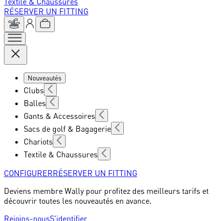
Textile & Chaussures
RÉSERVER UN FITTING
Nouveautés
Clubs
Balles
Gants & Accessoires
Sacs de golf & Bagagerie
Chariots
Textile & Chaussures
CONFIGURER
RÉSERVER UN FITTING
Deviens membre Wally pour profitez des meilleurs tarifs et
découvrir toutes les nouveautés en avance.
Rejoins-nous
S'identifier