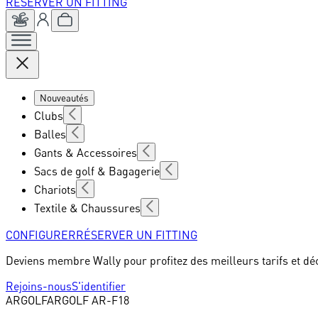
RÉSERVER UN FITTING
Nouveautés
Clubs
Balles
Gants & Accessoires
Sacs de golf & Bagagerie
Chariots
Textile & Chaussures
CONFIGURER
RÉSERVER UN FITTING
Deviens membre Wally pour profitez des meilleurs tarifs et dé
Rejoins-nous
S'identifier
ARGOLF
ARGOLF AR-F18