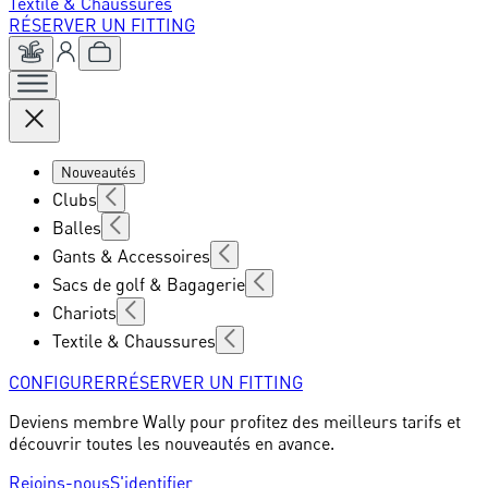
Textile & Chaussures
RÉSERVER UN FITTING
Nouveautés
Clubs
Balles
Gants & Accessoires
Sacs de golf & Bagagerie
Chariots
Textile & Chaussures
CONFIGURER
RÉSERVER UN FITTING
Deviens membre Wally pour profitez des meilleurs tarifs et
découvrir toutes les nouveautés en avance.
Rejoins-nous
S'identifier