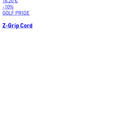
16.20
€
-
10
%
GOLF PRIDE
Z-Grip Cord