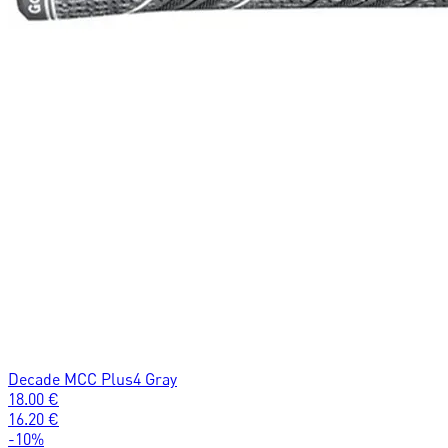
Decade MCC Plus4 Gray
18.00
€
16.20
€
-
10
%