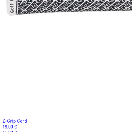
Z-Grip Cord
18.00
€