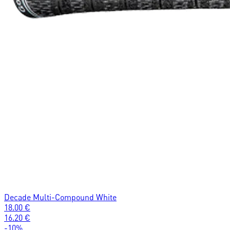
Decade Multi-Compound White
18.00
€
16.20
€
-
10
%