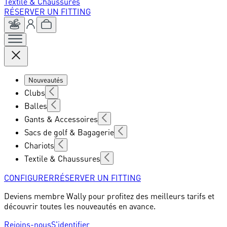
Textile & Chaussures
RÉSERVER UN FITTING
Nouveautés
Clubs
Balles
Gants & Accessoires
Sacs de golf & Bagagerie
Chariots
Textile & Chaussures
CONFIGURER
RÉSERVER UN FITTING
Deviens membre Wally pour profitez des meilleurs tarifs et
découvrir toutes les nouveautés en avance.
Rejoins-nous
S'identifier