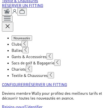
Textile & Chaussures
RÉSERVER UN FITTING
Nouveautés
Clubs
Balles
Gants & Accessoires
Sacs de golf & Bagagerie
Chariots
Textile & Chaussures
CONFIGURER
RÉSERVER UN FITTING
Deviens membre Wally pour profitez des meilleurs tarifs et
découvrir toutes les nouveautés en avance.
Rejoins-nous
S'identifier