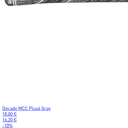
Decade MCC Plus4 Gray
18.00
€
16.20
€
-
10
%