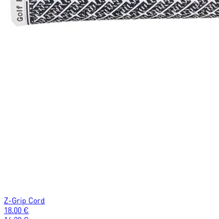
Z-Grip Cord
18.00
€