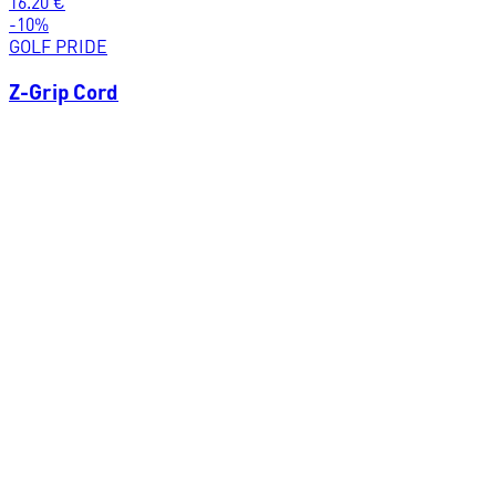
16.20
€
-
10
%
GOLF PRIDE
Z-Grip Cord