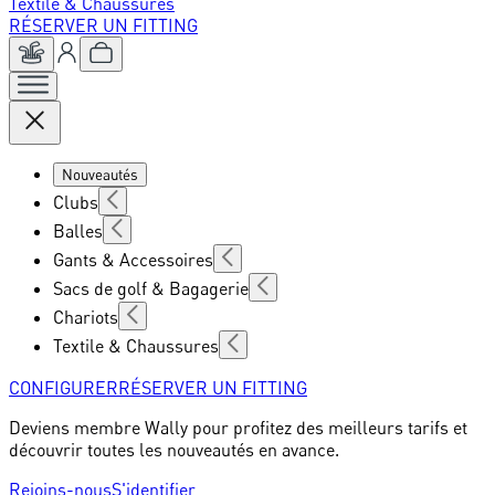
Textile & Chaussures
RÉSERVER UN FITTING
Nouveautés
Clubs
Balles
Gants & Accessoires
Sacs de golf & Bagagerie
Chariots
Textile & Chaussures
CONFIGURER
RÉSERVER UN FITTING
Deviens membre Wally pour profitez des meilleurs tarifs et
découvrir toutes les nouveautés en avance.
Rejoins-nous
S'identifier