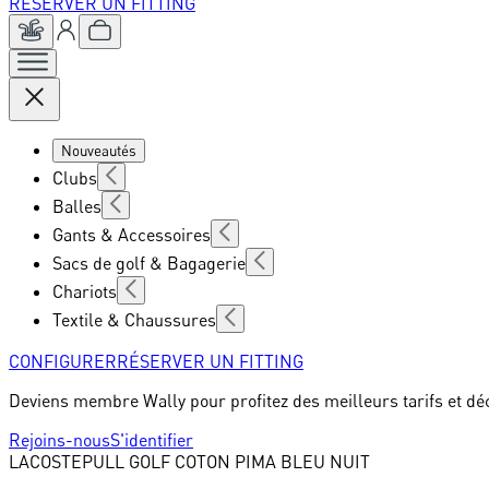
RÉSERVER UN FITTING
Nouveautés
Clubs
Balles
Gants & Accessoires
Sacs de golf & Bagagerie
Chariots
Textile & Chaussures
CONFIGURER
RÉSERVER UN FITTING
Deviens membre Wally pour profitez des meilleurs tarifs et dé
Rejoins-nous
S'identifier
LACOSTE
PULL GOLF COTON PIMA BLEU NUIT