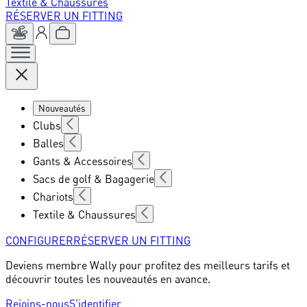
Textile & Chaussures
RÉSERVER UN FITTING
Nouveautés
Clubs
Balles
Gants & Accessoires
Sacs de golf & Bagagerie
Chariots
Textile & Chaussures
CONFIGURER
RÉSERVER UN FITTING
Deviens membre Wally pour profitez des meilleurs tarifs et
découvrir toutes les nouveautés en avance.
Rejoins-nous
S'identifier