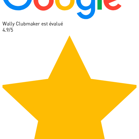
Wally Clubmaker est évalué
4.9
/5