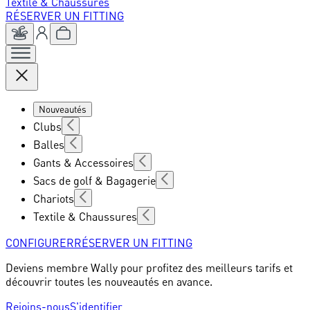
Textile & Chaussures
RÉSERVER UN FITTING
Nouveautés
Clubs
Balles
Gants & Accessoires
Sacs de golf & Bagagerie
Chariots
Textile & Chaussures
CONFIGURER
RÉSERVER UN FITTING
Deviens membre Wally pour profitez des meilleurs tarifs et
découvrir toutes les nouveautés en avance.
Rejoins-nous
S'identifier