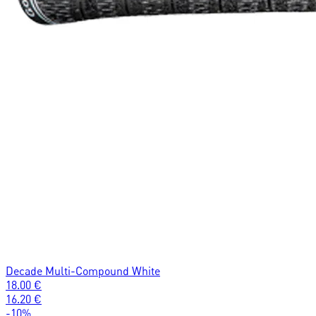
Decade Multi-Compound White
18.00
€
16.20
€
-
10
%