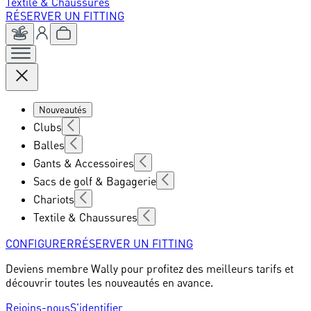
Textile & Chaussures
RÉSERVER UN FITTING
Nouveautés
Clubs
Balles
Gants & Accessoires
Sacs de golf & Bagagerie
Chariots
Textile & Chaussures
CONFIGURER
RÉSERVER UN FITTING
Deviens membre Wally pour profitez des meilleurs tarifs et
découvrir toutes les nouveautés en avance.
Rejoins-nous
S'identifier