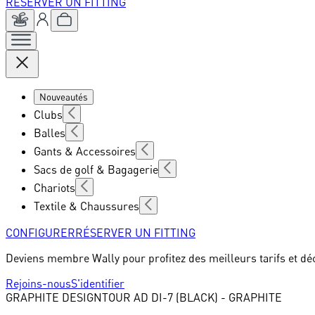
RÉSERVER UN FITTING
Nouveautés
Clubs
Balles
Gants & Accessoires
Sacs de golf & Bagagerie
Chariots
Textile & Chaussures
CONFIGURER
RÉSERVER UN FITTING
Deviens membre Wally pour profitez des meilleurs tarifs et dé
Rejoins-nous
S'identifier
GRAPHITE DESIGN
TOUR AD DI-7 (BLACK) - GRAPHITE