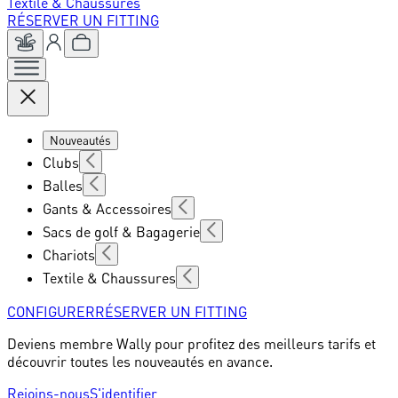
Textile & Chaussures
RÉSERVER UN FITTING
Nouveautés
Clubs
Balles
Gants & Accessoires
Sacs de golf & Bagagerie
Chariots
Textile & Chaussures
CONFIGURER
RÉSERVER UN FITTING
Deviens membre Wally pour profitez des meilleurs tarifs et
découvrir toutes les nouveautés en avance.
Rejoins-nous
S'identifier