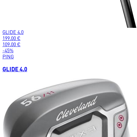
GLIDE 4.0
199.00
€
109.00
€
-
45
%
PING
GLIDE 4.0