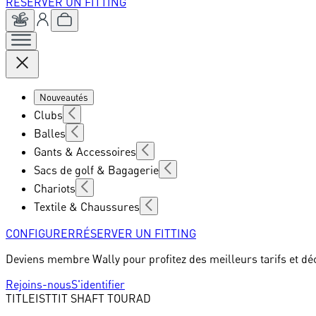
RÉSERVER UN FITTING
Nouveautés
Clubs
Balles
Gants & Accessoires
Sacs de golf & Bagagerie
Chariots
Textile & Chaussures
CONFIGURER
RÉSERVER UN FITTING
Deviens membre Wally pour profitez des meilleurs tarifs et dé
Rejoins-nous
S'identifier
TITLEIST
TIT SHAFT TOURAD