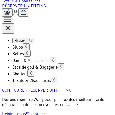
Textile & Chaussures
RÉSERVER UN FITTING
Nouveautés
Clubs
Balles
Gants & Accessoires
Sacs de golf & Bagagerie
Chariots
Textile & Chaussures
CONFIGURER
RÉSERVER UN FITTING
Deviens membre Wally pour profitez des meilleurs tarifs et
découvrir toutes les nouveautés en avance.
Rejoins-nous
S'identifier