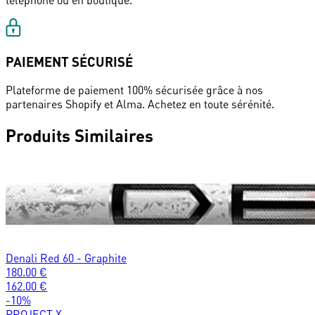
téléphone ou en boutique.
PAIEMENT SÉCURISÉ
Plateforme de paiement 100% sécurisée grâce à nos
partenaires Shopify et Alma. Achetez en toute sérénité.
Produits Similaires
Denali Red 60 - Graphite
180.00
€
162.00
€
-
10
%
PROJECT X