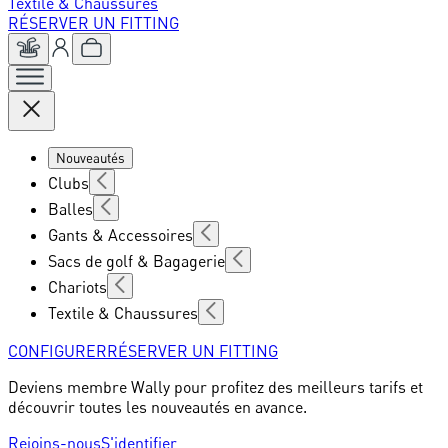
Textile & Chaussures
RÉSERVER UN FITTING
Nouveautés
Clubs
Balles
Gants & Accessoires
Sacs de golf & Bagagerie
Chariots
Textile & Chaussures
CONFIGURER
RÉSERVER UN FITTING
Deviens membre Wally pour profitez des meilleurs tarifs et
découvrir toutes les nouveautés en avance.
Rejoins-nous
S'identifier