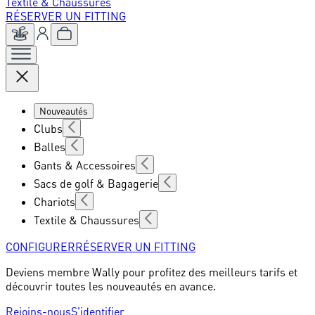
Textile & Chaussures
RÉSERVER UN FITTING
Nouveautés
Clubs
Balles
Gants & Accessoires
Sacs de golf & Bagagerie
Chariots
Textile & Chaussures
CONFIGURER
RÉSERVER UN FITTING
Deviens membre Wally pour profitez des meilleurs tarifs et
découvrir toutes les nouveautés en avance.
Rejoins-nous
S'identifier