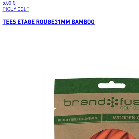
5.00
€
PIGUY GOLF
TEES ETAGE ROUGE31MM BAMBOO