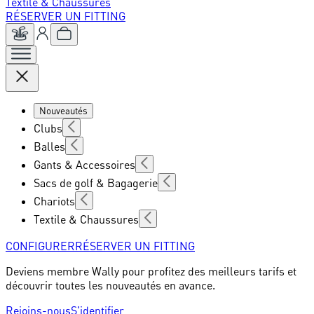
Textile & Chaussures
RÉSERVER UN FITTING
Nouveautés
Clubs
Balles
Gants & Accessoires
Sacs de golf & Bagagerie
Chariots
Textile & Chaussures
CONFIGURER
RÉSERVER UN FITTING
Deviens membre Wally pour profitez des meilleurs tarifs et
découvrir toutes les nouveautés en avance.
Rejoins-nous
S'identifier