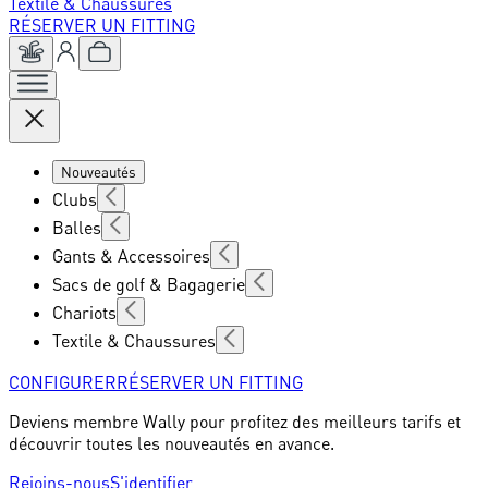
Textile & Chaussures
RÉSERVER UN FITTING
Nouveautés
Clubs
Balles
Gants & Accessoires
Sacs de golf & Bagagerie
Chariots
Textile & Chaussures
CONFIGURER
RÉSERVER UN FITTING
Deviens membre Wally pour profitez des meilleurs tarifs et
découvrir toutes les nouveautés en avance.
Rejoins-nous
S'identifier