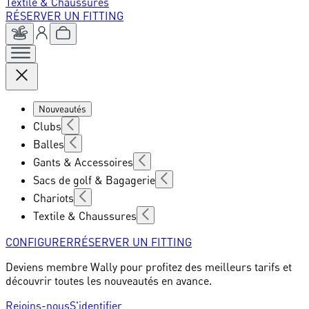
Textile & Chaussures
RÉSERVER UN FITTING
Nouveautés
Clubs
Balles
Gants & Accessoires
Sacs de golf & Bagagerie
Chariots
Textile & Chaussures
CONFIGURER
RÉSERVER UN FITTING
Deviens membre Wally pour profitez des meilleurs tarifs et
découvrir toutes les nouveautés en avance.
Rejoins-nous
S'identifier