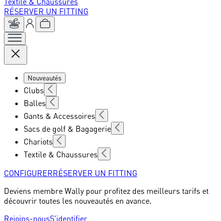
Textile & Chaussures
RÉSERVER UN FITTING
Nouveautés
Clubs
Balles
Gants & Accessoires
Sacs de golf & Bagagerie
Chariots
Textile & Chaussures
CONFIGURER
RÉSERVER UN FITTING
Deviens membre Wally pour profitez des meilleurs tarifs et
découvrir toutes les nouveautés en avance.
Rejoins-nous
S'identifier