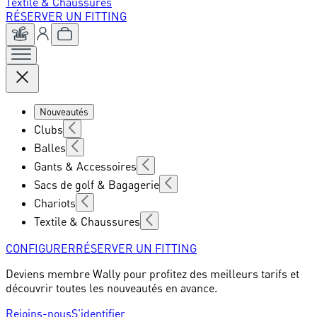
Textile & Chaussures
RÉSERVER UN FITTING
Nouveautés
Clubs
Balles
Gants & Accessoires
Sacs de golf & Bagagerie
Chariots
Textile & Chaussures
CONFIGURER
RÉSERVER UN FITTING
Deviens membre Wally pour profitez des meilleurs tarifs et
découvrir toutes les nouveautés en avance.
Rejoins-nous
S'identifier