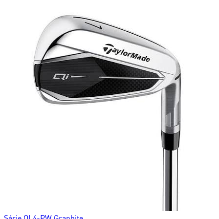
Série QI 4-PW Graphite