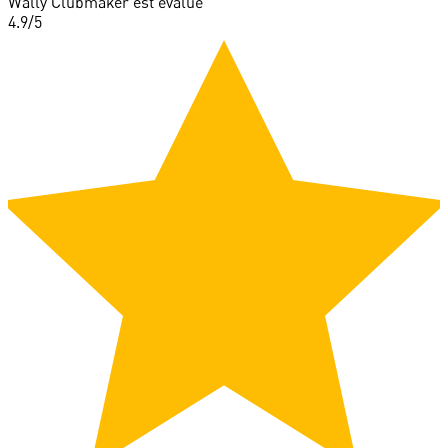
Wally Clubmaker est évalué
4.9
/5