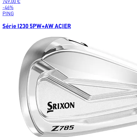
749.00
€
-
46
%
PING
Série I230 5PW+AW ACIER