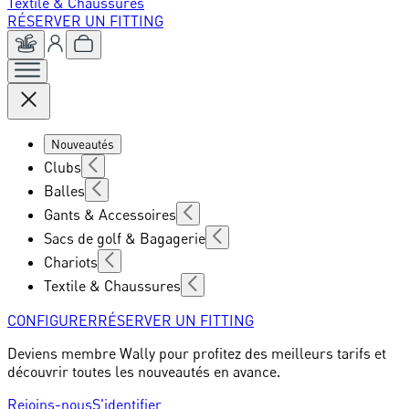
Textile & Chaussures
RÉSERVER UN FITTING
Nouveautés
Clubs
Balles
Gants & Accessoires
Sacs de golf & Bagagerie
Chariots
Textile & Chaussures
CONFIGURER
RÉSERVER UN FITTING
Deviens membre Wally pour profitez des meilleurs tarifs et
découvrir toutes les nouveautés en avance.
Rejoins-nous
S'identifier