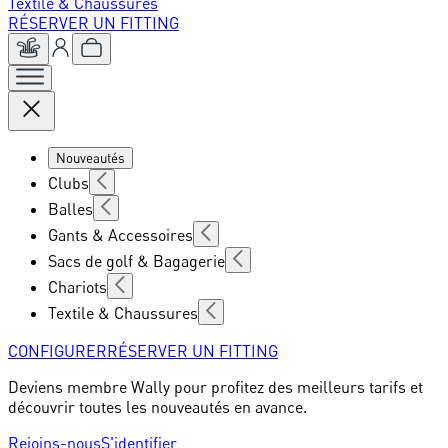
Textile & Chaussures
RÉSERVER UN FITTING
Nouveautés
Clubs
Balles
Gants & Accessoires
Sacs de golf & Bagagerie
Chariots
Textile & Chaussures
CONFIGURER
RÉSERVER UN FITTING
Deviens membre Wally pour profitez des meilleurs tarifs et
découvrir toutes les nouveautés en avance.
Rejoins-nous
S'identifier