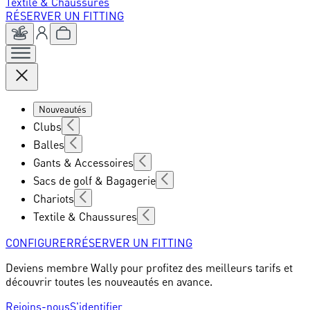
Textile & Chaussures
RÉSERVER UN FITTING
Nouveautés
Clubs
Balles
Gants & Accessoires
Sacs de golf & Bagagerie
Chariots
Textile & Chaussures
CONFIGURER
RÉSERVER UN FITTING
Deviens membre Wally pour profitez des meilleurs tarifs et
découvrir toutes les nouveautés en avance.
Rejoins-nous
S'identifier