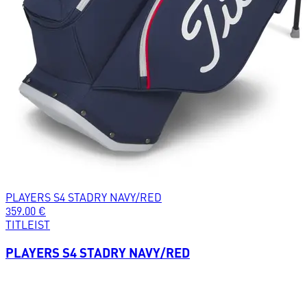
PLAYERS S4 STADRY NAVY/RED
359.00
€
TITLEIST
PLAYERS S4 STADRY NAVY/RED