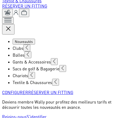
Textile & Chaussures
RÉSERVER UN FITTING
Nouveautés
Clubs
Balles
Gants & Accessoires
Sacs de golf & Bagagerie
Chariots
Textile & Chaussures
CONFIGURER
RÉSERVER UN FITTING
Deviens membre Wally pour profitez des meilleurs tarifs et
découvrir toutes les nouveautés en avance.
Rejoins-nous
S'identifier