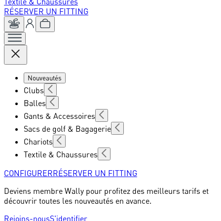
Textile & Chaussures
RÉSERVER UN FITTING
Nouveautés
Clubs
Balles
Gants & Accessoires
Sacs de golf & Bagagerie
Chariots
Textile & Chaussures
CONFIGURER
RÉSERVER UN FITTING
Deviens membre Wally pour profitez des meilleurs tarifs et
découvrir toutes les nouveautés en avance.
Rejoins-nous
S'identifier