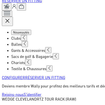
RÉSERVER UN FITTING
Nouveautés
Clubs
Balles
Gants & Accessoires
Sacs de golf & Bagagerie
Chariots
Textile & Chaussures
CONFIGURER
RÉSERVER UN FITTING
Deviens membre Wally pour profitez des meilleurs tarifs et dé
Rejoins-nous
S'identifier
WEDGE
CLEVELAND
RTZ TOUR RACK (RAW)