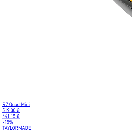
R7 Quad Mini
519.00
€
441.15
€
-
15
%
TAYLORMADE