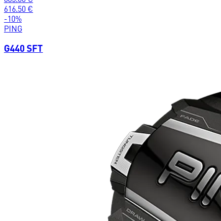
616.50
€
-
10
%
PING
G440 SFT