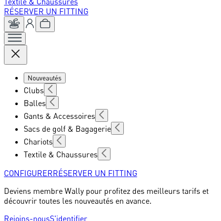
Textile & Chaussures
RÉSERVER UN FITTING
Nouveautés
Clubs
Balles
Gants & Accessoires
Sacs de golf & Bagagerie
Chariots
Textile & Chaussures
CONFIGURER
RÉSERVER UN FITTING
Deviens membre Wally pour profitez des meilleurs tarifs et
découvrir toutes les nouveautés en avance.
Rejoins-nous
S'identifier