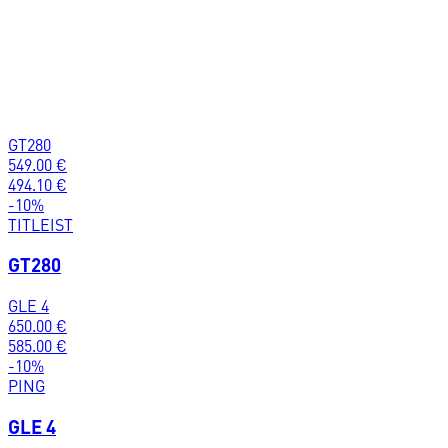
GT280
549.00
€
494.10
€
-
10
%
TITLEIST
GT280
GLE 4
650.00
€
585.00
€
-
10
%
PING
GLE 4