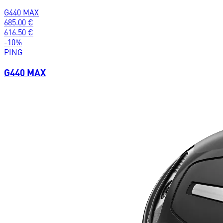
G440 MAX
685.00
€
616.50
€
-
10
%
PING
G440 MAX