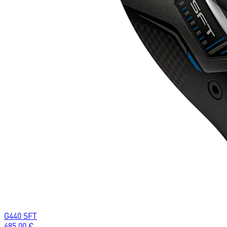
G440 SFT
685.00
€