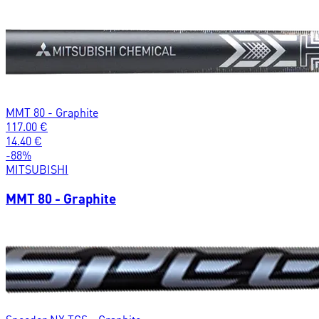
MMT 80 - Graphite
117.00
€
14.40
€
-
88
%
MITSUBISHI
MMT 80 - Graphite