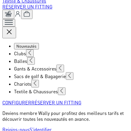
Textile & Chaussures
RÉSERVER UN FITTING
Nouveautés
Clubs
Balles
Gants & Accessoires
Sacs de golf & Bagagerie
Chariots
Textile & Chaussures
CONFIGURER
RÉSERVER UN FITTING
Deviens membre Wally pour profitez des meilleurs tarifs et
découvrir toutes les nouveautés en avance.
Rejoins-nous
S'identifier