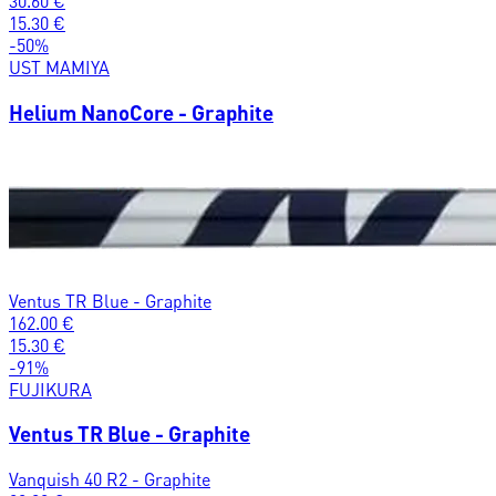
30.60
€
15.30
€
-
50
%
UST MAMIYA
Helium NanoCore - Graphite
Ventus TR Blue - Graphite
162.00
€
15.30
€
-
91
%
FUJIKURA
Ventus TR Blue - Graphite
Vanquish 40 R2 - Graphite