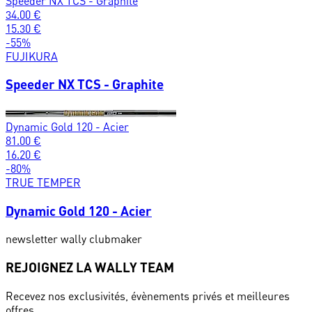
Speeder NX TCS - Graphite
34.00
€
15.30
€
-
55
%
FUJIKURA
Speeder NX TCS - Graphite
Dynamic Gold 120 - Acier
81.00
€
16.20
€
-
80
%
TRUE TEMPER
Dynamic Gold 120 - Acier
newsletter wally clubmaker
REJOIGNEZ LA WALLY TEAM
Recevez nos exclusivités, évènements privés et meilleures
offres.