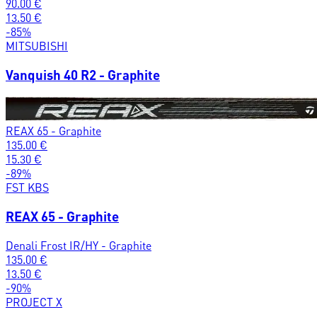
90.00
€
13.50
€
-
85
%
MITSUBISHI
Vanquish 40 R2 - Graphite
REAX 65 - Graphite
135.00
€
15.30
€
-
89
%
FST KBS
REAX 65 - Graphite
Denali Frost IR/HY - Graphite
135.00
€
13.50
€
-
90
%
PROJECT X