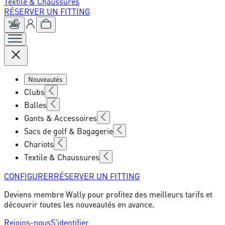
Textile & Chaussures
RÉSERVER UN FITTING
Nouveautés
Clubs
Balles
Gants & Accessoires
Sacs de golf & Bagagerie
Chariots
Textile & Chaussures
CONFIGURER
RÉSERVER UN FITTING
Deviens membre Wally pour profitez des meilleurs tarifs et
découvrir toutes les nouveautés en avance.
Rejoins-nous
S'identifier