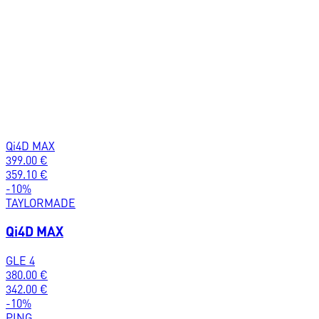
Qi4D MAX
399.00
€
359.10
€
-
10
%
TAYLORMADE
Qi4D MAX
GLE 4
380.00
€
342.00
€
-
10
%
PING