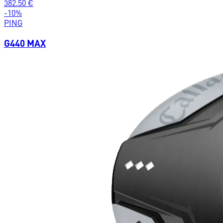
382.50
€
-
10
%
PING
G440 MAX