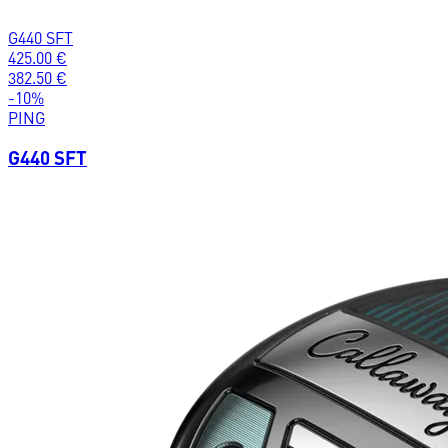
G440 SFT
425.00
€
382.50
€
-
10
%
PING
G440 SFT