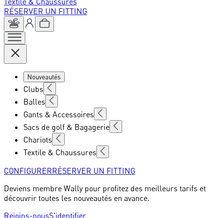
Textile & Chaussures
RÉSERVER UN FITTING
Nouveautés
Clubs
Balles
Gants & Accessoires
Sacs de golf & Bagagerie
Chariots
Textile & Chaussures
CONFIGURER
RÉSERVER UN FITTING
Deviens membre Wally pour profitez des meilleurs tarifs et
découvrir toutes les nouveautés en avance.
Rejoins-nous
S'identifier