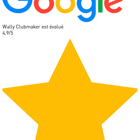
Wally Clubmaker est évalué
4.9
/5