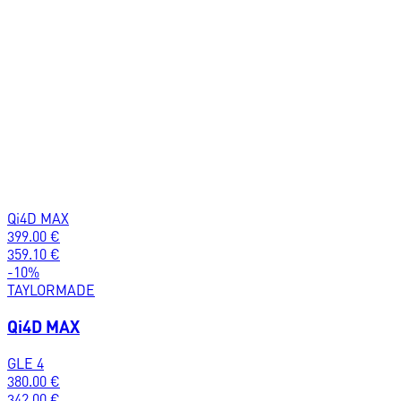
Qi4D MAX
399.00
€
359.10
€
-
10
%
TAYLORMADE
Qi4D MAX
GLE 4
380.00
€
342.00
€