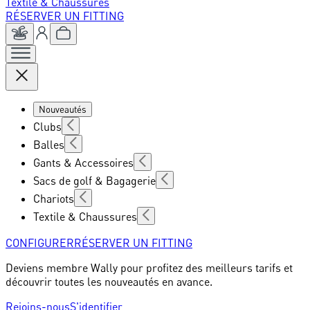
Textile & Chaussures
RÉSERVER UN FITTING
Nouveautés
Clubs
Balles
Gants & Accessoires
Sacs de golf & Bagagerie
Chariots
Textile & Chaussures
CONFIGURER
RÉSERVER UN FITTING
Deviens membre Wally pour profitez des meilleurs tarifs et
découvrir toutes les nouveautés en avance.
Rejoins-nous
S'identifier