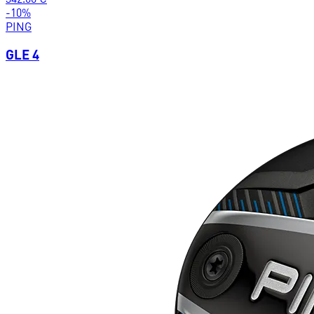
-
10
%
PING
GLE 4