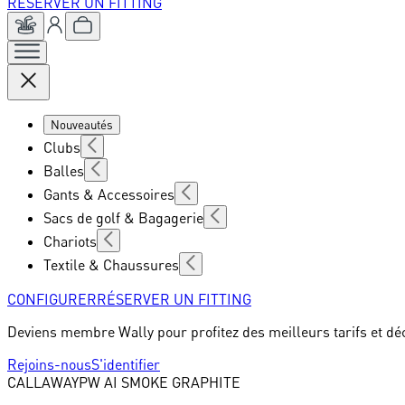
RÉSERVER UN FITTING
Nouveautés
Clubs
Balles
Gants & Accessoires
Sacs de golf & Bagagerie
Chariots
Textile & Chaussures
CONFIGURER
RÉSERVER UN FITTING
Deviens membre Wally pour profitez des meilleurs tarifs et dé
Rejoins-nous
S'identifier
CALLAWAY
PW AI SMOKE GRAPHITE