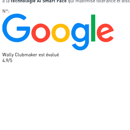
à la
technologie AI Smart Face
qui maximise tolérance et dista
N°
:
Wally Clubmaker est évalué
4.9
/5