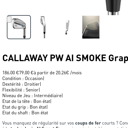
CALLAWAY
PW AI SMOKE Grap
186.00 €
79.00 €
à partir de
20.26
€ /mois
Condition
:
Occasion
|
Dextérité
:
Droitier
|
Flexibilité
:
Senior
|
Niveau de Jeu
:
Intermédiaire
|
Etat de la tête
:
Bon état
|
Etat du grip
:
Bon état
|
Etat du shaft
:
Bon état
Vous manquez de régularité sur vos
coups de fer
courts ? Con