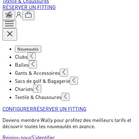
Textile & Chaussures
RÉSERVER UN FITTING
Nouveautés
Clubs
Balles
Gants & Accessoires
Sacs de golf & Bagagerie
Chariots
Textile & Chaussures
CONFIGURER
RÉSERVER UN FITTING
Deviens membre Wally pour profitez des meilleurs tarifs et
découvrir toutes les nouveautés en avance.
Rejoins-nous
S'identifier