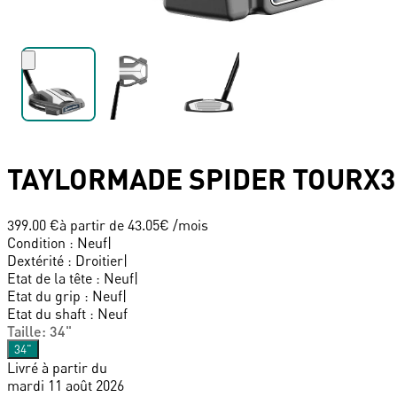
TAYLORMADE
SPIDER TOURX3
399.00 €
à partir de
43.05
€ /mois
Condition
:
Neuf
|
Dextérité
:
Droitier
|
Etat de la tête
:
Neuf
|
Etat du grip
:
Neuf
|
Etat du shaft
:
Neuf
Taille
:
34"
34"
Livré à partir du
mardi 11 août 2026