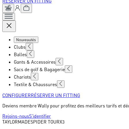
RÉSERVER UN FITTING
Nouveautés
Clubs
Balles
Gants & Accessoires
Sacs de golf & Bagagerie
Chariots
Textile & Chaussures
CONFIGURER
RÉSERVER UN FITTING
Deviens membre Wally pour profitez des meilleurs tarifs et dé
Rejoins-nous
S'identifier
TAYLORMADE
SPIDER TOURX3