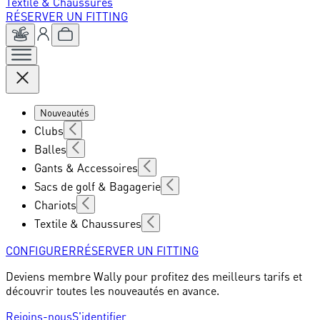
Textile & Chaussures
RÉSERVER UN FITTING
Nouveautés
Clubs
Balles
Gants & Accessoires
Sacs de golf & Bagagerie
Chariots
Textile & Chaussures
CONFIGURER
RÉSERVER UN FITTING
Deviens membre Wally pour profitez des meilleurs tarifs et
découvrir toutes les nouveautés en avance.
Rejoins-nous
S'identifier