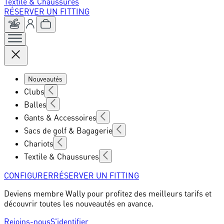
Textile & Chaussures
RÉSERVER UN FITTING
Nouveautés
Clubs
Balles
Gants & Accessoires
Sacs de golf & Bagagerie
Chariots
Textile & Chaussures
CONFIGURER
RÉSERVER UN FITTING
Deviens membre Wally pour profitez des meilleurs tarifs et
découvrir toutes les nouveautés en avance.
Rejoins-nous
S'identifier