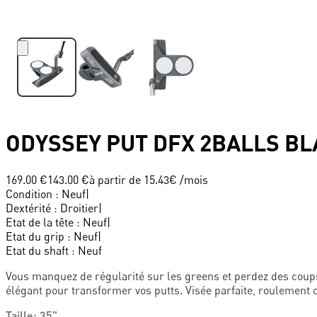
ODYSSEY
PUT DFX 2BALLS B
169.00 €
143.00 €
à partir de
15.43
€ /mois
Condition
:
Neuf
|
Dextérité
:
Droitier
|
Etat de la tête
:
Neuf
|
Etat du grip
:
Neuf
|
Etat du shaft
:
Neuf
Vous manquez de régularité sur les greens et perdez des coup
élégant pour transformer vos putts. Visée parfaite, roulement 
Taille
:
35"