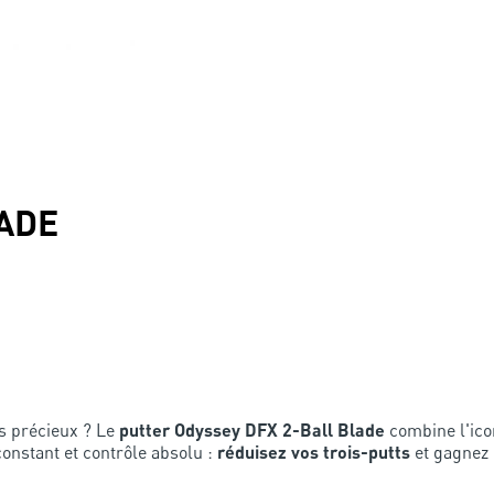
LADE
s précieux ? Le
putter Odyssey DFX 2-Ball Blade
combine l'ic
constant et contrôle absolu :
réduisez vos trois-putts
et gagnez 