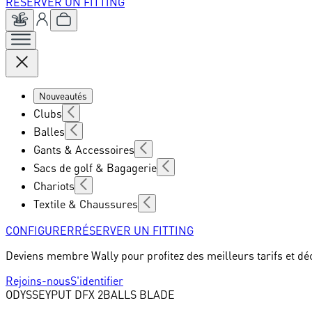
RÉSERVER UN FITTING
Nouveautés
Clubs
Balles
Gants & Accessoires
Sacs de golf & Bagagerie
Chariots
Textile & Chaussures
CONFIGURER
RÉSERVER UN FITTING
Deviens membre Wally pour profitez des meilleurs tarifs et dé
Rejoins-nous
S'identifier
ODYSSEY
PUT DFX 2BALLS BLADE