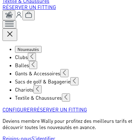
Textile & Chaussures
RÉSERVER UN FITTING
Nouveautés
Clubs
Balles
Gants & Accessoires
Sacs de golf & Bagagerie
Chariots
Textile & Chaussures
CONFIGURER
RÉSERVER UN FITTING
Deviens membre Wally pour profitez des meilleurs tarifs et
découvrir toutes les nouveautés en avance.
Rejoins-nous
S'identifier