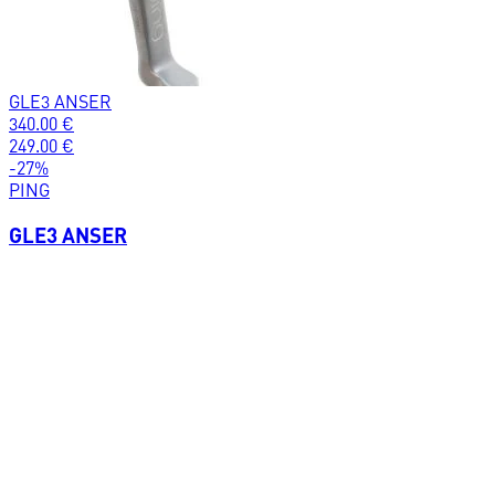
GLE3 ANSER
340.00
€
249.00
€
-
27
%
PING
GLE3 ANSER