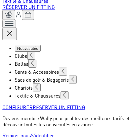
Textile & Chaussures
RÉSERVER UN FITTING
Nouveautés
Clubs
Balles
Gants & Accessoires
Sacs de golf & Bagagerie
Chariots
Textile & Chaussures
CONFIGURER
RÉSERVER UN FITTING
Deviens membre Wally pour profitez des meilleurs tarifs et
découvrir toutes les nouveautés en avance.
Rejoins-nous
S'identifier