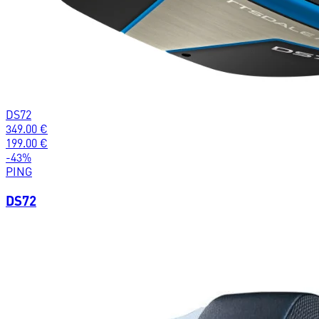
DS72
349.00
€
199.00
€
-
43
%
PING
DS72