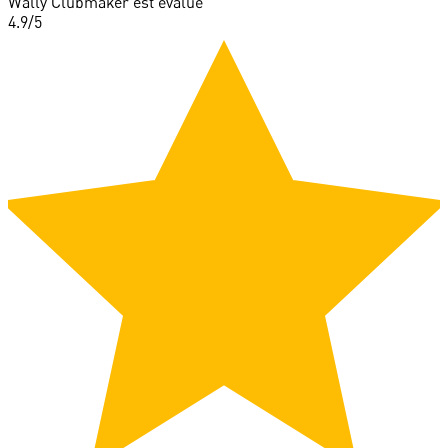
Wally Clubmaker est évalué
4.9
/5