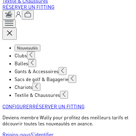
Textile & Chaussures
RÉSERVER UN FITTING
Nouveautés
Clubs
Balles
Gants & Accessoires
Sacs de golf & Bagagerie
Chariots
Textile & Chaussures
CONFIGURER
RÉSERVER UN FITTING
Deviens membre Wally pour profitez des meilleurs tarifs et
découvrir toutes les nouveautés en avance.
Rejoins-nous
S'identifier