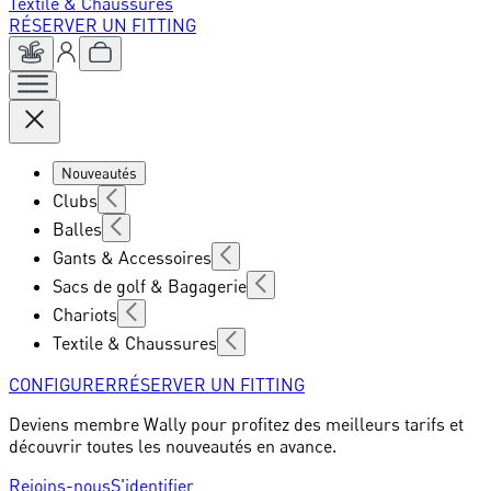
Textile & Chaussures
RÉSERVER UN FITTING
Nouveautés
Clubs
Balles
Gants & Accessoires
Sacs de golf & Bagagerie
Chariots
Textile & Chaussures
CONFIGURER
RÉSERVER UN FITTING
Deviens membre Wally pour profitez des meilleurs tarifs et
découvrir toutes les nouveautés en avance.
Rejoins-nous
S'identifier