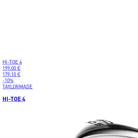
HI-TOE 4
199.00
€
179.10
€
-
10
%
TAYLORMADE
HI-TOE 4