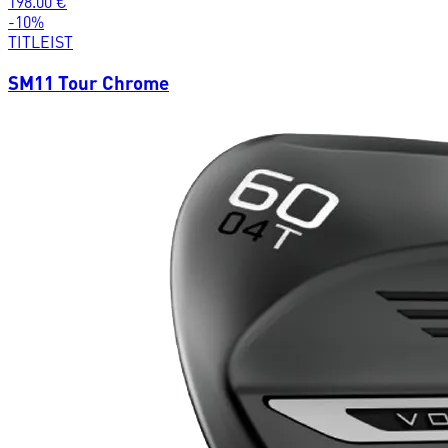
198.00
€
-
10
%
TITLEIST
SM11 Tour Chrome