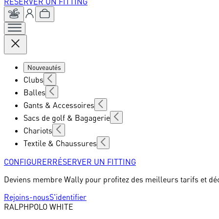
RÉSERVER UN FITTING
Nouveautés
Clubs
Balles
Gants & Accessoires
Sacs de golf & Bagagerie
Chariots
Textile & Chaussures
CONFIGURER
RÉSERVER UN FITTING
Deviens membre Wally pour profitez des meilleurs tarifs et dé
Rejoins-nous
S'identifier
RALPH
POLO WHITE