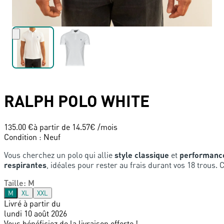
RALPH
POLO WHITE
135.00 €
à partir de
14.57
€ /mois
Condition
:
Neuf
Vous cherchez un polo qui allie
style classique
et
performance
respirantes
, idéales pour rester au frais durant vos 18 trous.
Taille
:
M
M
XL
XXL
Livré à partir du
lundi 10 août 2026
Vous bénéficiez de la livraison offerte !