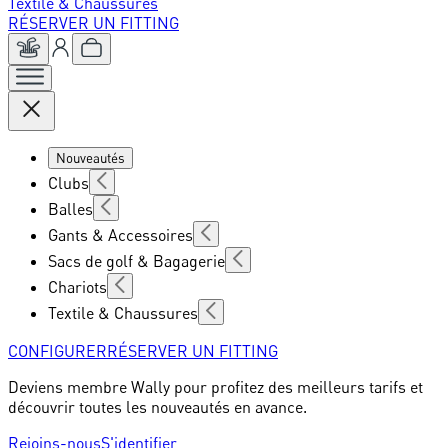
Textile & Chaussures
RÉSERVER UN FITTING
Nouveautés
Clubs
Balles
Gants & Accessoires
Sacs de golf & Bagagerie
Chariots
Textile & Chaussures
CONFIGURER
RÉSERVER UN FITTING
Deviens membre Wally pour profitez des meilleurs tarifs et
découvrir toutes les nouveautés en avance.
Rejoins-nous
S'identifier