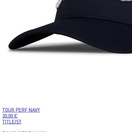
TOUR PERF NAVY
30.00
€
TITLEIST